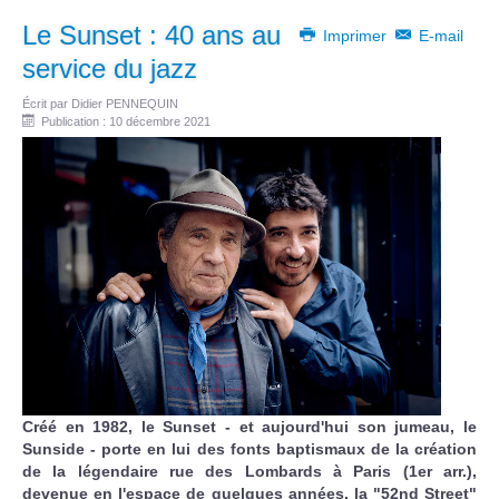
Le Sunset : 40 ans au
Imprimer
E-mail
service du jazz
Écrit par
Didier PENNEQUIN
Publication : 10 décembre 2021
Créé en 1982, le Sunset - et aujourd'hui son jumeau, le
Sunside - porte en lui des fonts baptismaux de la création
de la légendaire rue des Lombards à Paris (1er arr.),
devenue en l'espace de quelques années, la "52nd Street"