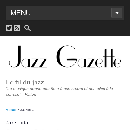
MENU
ACCUEIL
NOUVEAUTÉS
JAZZENDA
SCÈNE
Le fil du jazz
PORTRAITS
"La musique donne une âme à nos cœurs et des ailes à la
pensée" - Platon
LIENS
Accueil
Jazzenda
CONTACT
Jazzenda