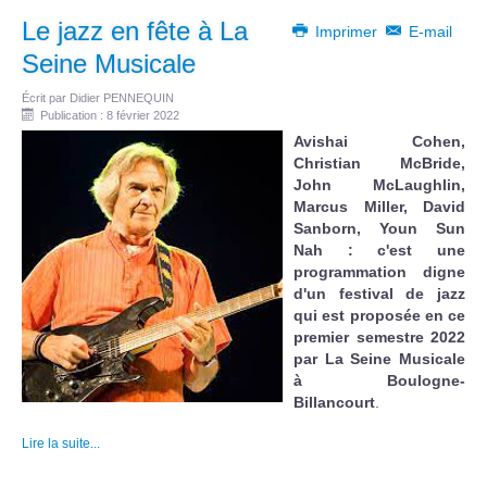
Le jazz en fête à La
Imprimer
E-mail
Seine Musicale
Écrit par
Didier PENNEQUIN
Publication : 8 février 2022
Avishai Cohen,
Christian McBride,
John McLaughlin,
Marcus Miller, David
Sanborn, Youn Sun
Nah : c'est une
programmation digne
d'un festival de jazz
qui est proposée en ce
premier semestre 2022
par La Seine Musicale
à Boulogne-
Billancourt
.
Lire la suite...