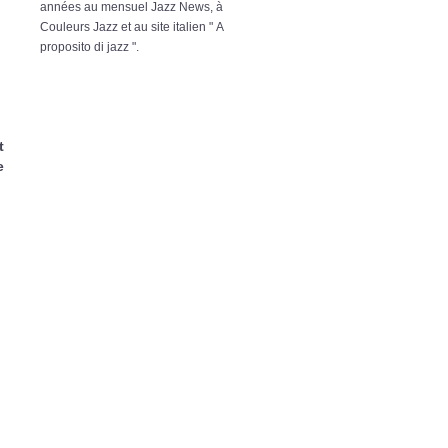
années au mensuel Jazz News, à
Couleurs Jazz et au site italien " A
proposito di jazz ".
t
e