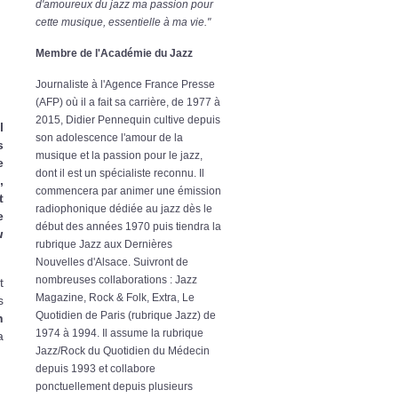
d'amoureux du jazz ma passion pour
cette musique, essentielle à ma vie."
Membre de l'Académie du Jazz
Journaliste à l'Agence France Presse
(AFP) où il a fait sa carrière, de 1977 à
2015, Didier Pennequin cultive depuis
l
son adolescence l'amour de la
s
musique et la passion pour le jazz,
e
dont il est un spécialiste reconnu. Il
,
commencera par animer une émission
t
radiophonique dédiée au jazz dès le
e
début des années 1970 puis tiendra la
u
rubrique Jazz aux Dernières
Nouvelles d'Alsace. Suivront de
nombreuses collaborations : Jazz
t
Magazine, Rock & Folk, Extra, Le
s
Quotidien de Paris (rubrique Jazz) de
h
1974 à 1994. Il assume la rubrique
a
Jazz/Rock du Quotidien du Médecin
depuis 1993 et collabore
ponctuellement depuis plusieurs