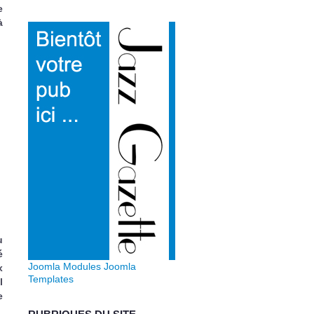
e
à
u
é
Joomla Modules
Joomla
x
Templates
l
e