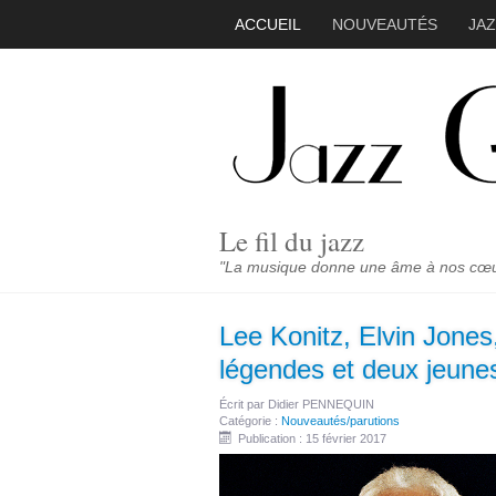
ACCUEIL
NOUVEAUTÉS
JA
Le fil du jazz
"La musique donne une âme à nos cœurs
Lee Konitz, Elvin Jones
légendes et deux jeune
Écrit par
Didier PENNEQUIN
Catégorie :
Nouveautés/parutions
Publication : 15 février 2017