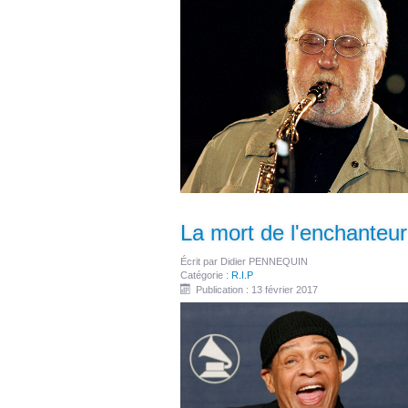
La mort de l'enchanteur
Écrit par
Didier PENNEQUIN
Catégorie :
R.I.P
Publication : 13 février 2017