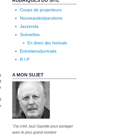
RUBRIQUES DU SITE
Coups de projecteurs
Nouveautés/parutions
Jazzenda
Scène/live
En direct des festivals
Entretiens/portraits
R.I.P
A MON SUJET
x
t
e
0
n
"J'ai créé Jazz Gazette pour partager
avec le plus grand nombre